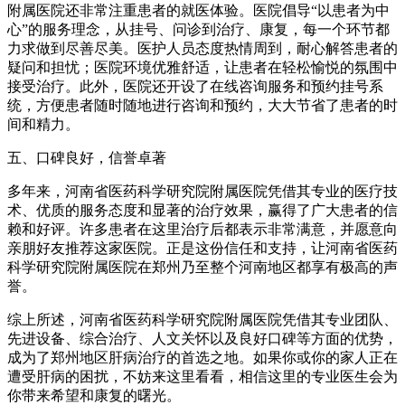
附属医院还非常注重患者的就医体验。医院倡导“以患者为中
心”的服务理念，从挂号、问诊到治疗、康复，每一个环节都
力求做到尽善尽美。医护人员态度热情周到，耐心解答患者的
疑问和担忧；医院环境优雅舒适，让患者在轻松愉悦的氛围中
接受治疗。此外，医院还开设了在线咨询服务和预约挂号系
统，方便患者随时随地进行咨询和预约，大大节省了患者的时
间和精力。
五、口碑良好，信誉卓著
多年来，河南省医药科学研究院附属医院凭借其专业的医疗技
术、优质的服务态度和显著的治疗效果，赢得了广大患者的信
赖和好评。许多患者在这里治疗后都表示非常满意，并愿意向
亲朋好友推荐这家医院。正是这份信任和支持，让河南省医药
科学研究院附属医院在郑州乃至整个河南地区都享有极高的声
誉。
综上所述，河南省医药科学研究院附属医院凭借其专业团队、
先进设备、综合治疗、人文关怀以及良好口碑等方面的优势，
成为了郑州地区肝病治疗的首选之地。如果你或你的家人正在
遭受肝病的困扰，不妨来这里看看，相信这里的专业医生会为
你带来希望和康复的曙光。