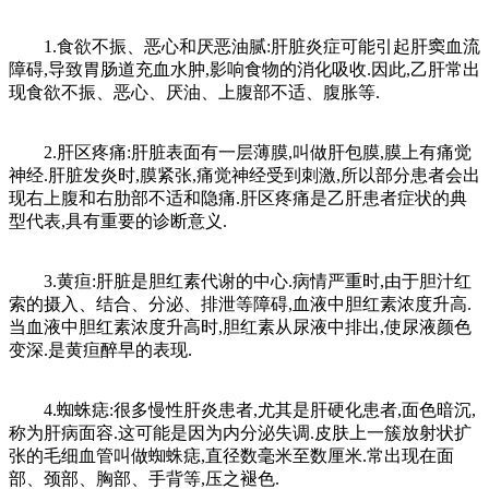
1.食欲不振、恶心和厌恶油腻:肝脏炎症可能引起肝窦血流
障碍,导致胃肠道充血水肿,影响食物的消化吸收.因此,乙肝常出
现食欲不振、恶心、厌油、上腹部不适、腹胀等.
2.肝区疼痛:肝脏表面有一层薄膜,叫做肝包膜,膜上有痛觉
神经.肝脏发炎时,膜紧张,痛觉神经受到刺激,所以部分患者会出
现右上腹和右肋部不适和隐痛.肝区疼痛是乙肝患者症状的典
型代表,具有重要的诊断意义.
3.黄疸:肝脏是胆红素代谢的中心.病情严重时,由于胆汁红
索的摄入、结合、分泌、排泄等障碍,血液中胆红素浓度升高.
当血液中胆红素浓度升高时,胆红素从尿液中排出,使尿液颜色
变深.是黄疸醉早的表现.
4.蜘蛛痣:很多慢性肝炎患者,尤其是肝硬化患者,面色暗沉,
称为肝病面容.这可能是因为内分泌失调.皮肤上一簇放射状扩
张的毛细血管叫做蜘蛛痣,直径数毫米至数厘米.常出现在面
部、颈部、胸部、手背等,压之褪色.