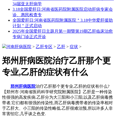
34届亚太肝病学
3.18全国爱肝日:河南省医药院附属医院启动肝病专家会
诊、惠民检查专
全国爱肝日:河南省医药院附属医院＂3.18中华爱肝援助
计划＂正式启动
2025年全国爱肝日主题月第一期暨第19期乙肝临床治愈
专病门诊正式开诊
河南肝病医院
>
乙肝专区
>
乙肝
>
症状
>
郑州肝病医院治疗乙肝那个更
专业,乙肝的症状有什么
郑州肝病医院
治疗乙肝那个更专业,乙肝的症状有什么?
【郑州市·河南省医药科学研究院附属医院】乙肝是一种传染
性很强的高发疾病.乙肝分为大三阳和小三阳,以及乙肝病毒携
带者,它们都有很强的传染性,而乙肝病毒携带者的传染率相对
于乙肝大、小三阳的传染性略低.乙肝很难治预,所以许多人非
常害怕它,几乎谈之色变.