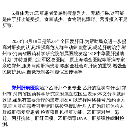
5.身体无力:乙肝患者常感到疲惫乏力、无精打采,这可能
是由于肝功能受损、食量减少、食物消化障碍、营养摄入不足
所致.
2023年3月18日是第23个全国爱肝日,为帮助民众进一步提
高对肝炎的认识,增强高危人群主动筛查意识,规范肝病治疗,郑
州市·河南省医药科学研究院附属医院发起"318中华爱肝援助
计划"并特邀原北京军区总医院、原上海瑞金医院等肝病专家
亲临郑州,服务河南肝病患者,唤起全社会对肝病的重视,增强全
民防护意识,自觉抵制各种虚假宣传误导.
郑州肝病医院
治疗乙肝那个更专业,乙肝的症状有什么?郑
州市·河南省医药科学研究院附属医院医生表示:本文分享就到
这里,如果有需要治疗的患者朋友可以选择网络挂号,预约更方
便,而且肝病患者可申请肝病检查援助针对人群为肝脏体检人
群或肝病复查患者,检查项目包括肝功能、乙肝两对半、彩
超、丙肝抗体、肝纤四项、乙肝病毒DNA、肝脏弹性瞬时检
测.