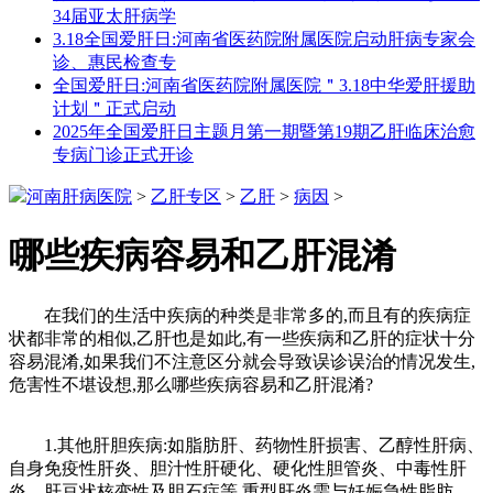
34届亚太肝病学
3.18全国爱肝日:河南省医药院附属医院启动肝病专家会
诊、惠民检查专
全国爱肝日:河南省医药院附属医院＂3.18中华爱肝援助
计划＂正式启动
2025年全国爱肝日主题月第一期暨第19期乙肝临床治愈
专病门诊正式开诊
河南肝病医院
>
乙肝专区
>
乙肝
>
病因
>
哪些疾病容易和乙肝混淆
在我们的生活中疾病的种类是非常多的,而且有的疾病症
状都非常的相似,乙肝也是如此,有一些疾病和乙肝的症状十分
容易混淆,如果我们不注意区分就会导致误诊误治的情况发生,
危害性不堪设想,那么哪些疾病容易和乙肝混淆?
1.其他肝胆疾病:如脂肪肝、药物性肝损害、乙醇性肝病、
自身免疫性肝炎、胆汁性肝硬化、硬化性胆管炎、中毒性肝
炎、肝豆状核变性及胆石症等.重型肝炎需与妊娠急性脂肪