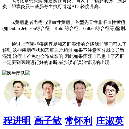
5.消化系统疾病:如急慢性胃炎、胃及十二指肠溃疡、胰腺
炎、胆囊炎及一些肠寄生虫可引起ALT轻度升高.
6.黄疸患者尚需与溶血性黄疸、各型先天性非溶血性黄疸
(如Dubin-Jehnson综合征、Rotor综合征、Gilbert综合征等)鉴别.
通过上面哪些疾病容易和乙肝混淆的介绍我们我们可以了
解到,这些疾病症状和乙肝非常相似,如果不注意区分就会导致
混淆,治疗上难免也会造成影响,因此如果怀疑自己患上了乙肝,
一定要到医院进行好的诊断,减少误诊误治情况的出现.
医生团队
程进明
高子敏
常怀利
庄淑英