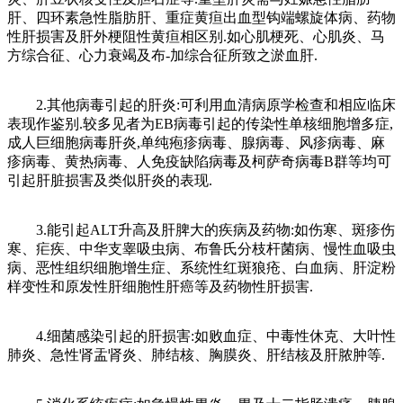
肝、四环素急性脂肪肝、重症黄疸出血型钩端螺旋体病、药物
性肝损害及肝外梗阻性黄疸相区别.如心肌梗死、心肌炎、马
方综合征、心力衰竭及布-加综合征所致之淤血肝.
2.其他病毒引起的肝炎:可利用血清病原学检查和相应临床
表现作鉴别.较多见者为EB病毒引起的传染性单核细胞增多症,
成人巨细胞病毒肝炎,单纯疱疹病毒、腺病毒、风疹病毒、麻
疹病毒、黄热病毒、人免疫缺陷病毒及柯萨奇病毒B群等均可
引起肝脏损害及类似肝炎的表现.
3.能引起ALT升高及肝脾大的疾病及药物:如伤寒、斑疹伤
寒、疟疾、中华支睾吸虫病、布鲁氏分枝杆菌病、慢性血吸虫
病、恶性组织细胞增生症、系统性红斑狼疮、白血病、肝淀粉
样变性和原发性肝细胞性肝癌等及药物性肝损害.
4.细菌感染引起的肝损害:如败血症、中毒性休克、大叶性
肺炎、急性肾盂肾炎、肺结核、胸膜炎、肝结核及肝脓肿等.