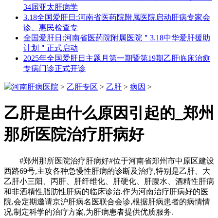
34届亚太肝病学
3.18全国爱肝日:河南省医药院附属医院启动肝病专家会
诊、惠民检查专
全国爱肝日:河南省医药院附属医院＂3.18中华爱肝援助
计划＂正式启动
2025年全国爱肝日主题月第一期暨第19期乙肝临床治愈
专病门诊正式开诊
河南肝病医院
>
乙肝专区
>
乙肝
>
病因
>
乙肝是由什么原因引起的_郑州
那所医院治疗肝病好
#郑州那所医院治疗肝病好#位于河南省郑州市中原区建设
西路69号,主攻各种急慢性肝病的诊断及治疗,特别是乙肝、大
乙肝小三阳、丙肝、肝纤维化、肝硬化、肝腹水、酒精性肝病
和非酒精性脂肪性肝病的临床诊治.作为河南治疗肝病好的医
院,会定期邀请京沪肝病名医联合会诊,根据肝病患者的病情情
况,制定科学的治疗方案,为肝病患者提供优质服务.