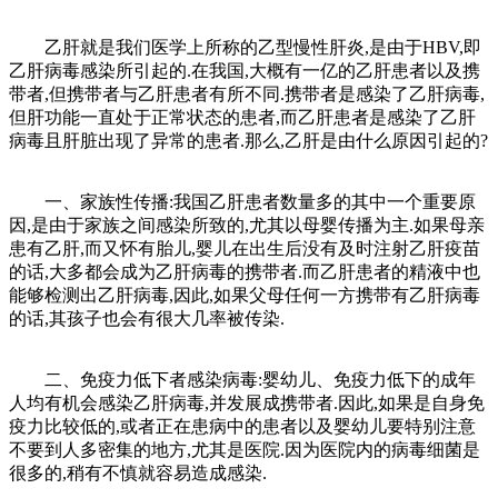
乙肝就是我们医学上所称的乙型慢性肝炎,是由于HBV,即
乙肝病毒感染所引起的.在我国,大概有一亿的乙肝患者以及携
带者,但携带者与乙肝患者有所不同.携带者是感染了乙肝病毒,
但肝功能一直处于正常状态的患者,而乙肝患者是感染了乙肝
病毒且肝脏出现了异常的患者.那么,乙肝是由什么原因引起的?
一、家族性传播:我国乙肝患者数量多的其中一个重要原
因,是由于家族之间感染所致的,尤其以母婴传播为主.如果母亲
患有乙肝,而又怀有胎儿,婴儿在出生后没有及时注射乙肝疫苗
的话,大多都会成为乙肝病毒的携带者.而乙肝患者的精液中也
能够检测出乙肝病毒,因此,如果父母任何一方携带有乙肝病毒
的话,其孩子也会有很大几率被传染.
二、免疫力低下者感染病毒:婴幼儿、免疫力低下的成年
人均有机会感染乙肝病毒,并发展成携带者.因此,如果是自身免
疫力比较低的,或者正在患病中的患者以及婴幼儿要特别注意
不要到人多密集的地方,尤其是医院.因为医院内的病毒细菌是
很多的,稍有不慎就容易造成感染.