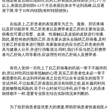
在感染恢复后期出现阳性,此时乙肝表面抗原转阴至少已1个月
以上,表面抗原转阴6-12个月后表面抗体水平达到高峰,以后逐
渐下降,常于10年内转阴(有时转阴很快).
在临床上,乙肝患者的表现通常为乏力、腹胀、肝区疼痛
以及肝功能异常.而乙肝患者以及携带者是乙肝的主要传染源,
病毒也可通过母婴、血液、性接触以及皮损的皮肤进行传播.
因此,要想有效的预防乙肝,首先要从源头去隔绝乙肝病毒,及时
注射乙肝疫苗来进行预防.有家族病史的应当把乙肝患者的用
具与健康人分开,并进行消毒清洁.同时,我们不应当把乙肝携带
者与乙肝病人同等看待,应该理性对待乙肝病人及携带者.
有些人觉得一旦吃上了抗乙肝病毒的药就一辈子不能停药
的,所以对吃药比较有抵触的心理.其实乙肝患者也未必一辈子
都需要吃药,在达到停药标准之后也可以在专业医生的指导下
尝试停药.不过如果乙肝表面抗原没有转阴之前,延长服药时间
是能够降低风险的.至于什么时候可以停药,由于每个人的具体
病情都不一样,需要专业医生结合实际情况来判断的.
为了给肝病患者提供更大的便捷,帮助肝病患者快速就医,#