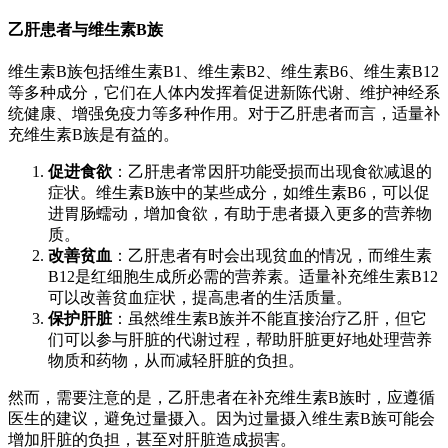
乙肝患者与维生素B族
维生素B族包括维生素B1、维生素B2、维生素B6、维生素B12
等多种成分，它们在人体内发挥着促进新陈代谢、维护神经系
统健康、增强免疫力等多种作用。对于乙肝患者而言，适量补
充维生素B族是有益的。
促进食欲
：乙肝患者常因肝功能受损而出现食欲减退的
症状。维生素B族中的某些成分，如维生素B6，可以促
进胃肠蠕动，增加食欲，有助于患者摄入更多的营养物
质。
改善贫血
：乙肝患者有时会出现贫血的情况，而维生素
B12是红细胞生成所必需的营养素。适量补充维生素B12
可以改善贫血症状，提高患者的生活质量。
保护肝脏
：虽然维生素B族并不能直接治疗乙肝，但它
们可以参与肝脏的代谢过程，帮助肝脏更好地处理营养
物质和药物，从而减轻肝脏的负担。
然而，需要注意的是，乙肝患者在补充维生素B族时，应遵循
医生的建议，避免过量摄入。因为过量摄入维生素B族可能会
增加肝脏的负担，甚至对肝脏造成损害。