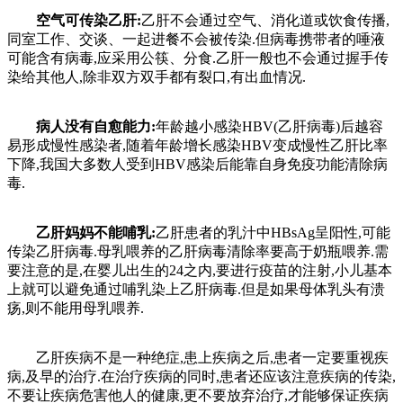
空气可传染乙肝:
乙肝不会通过空气、消化道或饮食传播,
同室工作、交谈、一起进餐不会被传染.但病毒携带者的唾液
可能含有病毒,应采用公筷、分食.乙肝一般也不会通过握手传
染给其他人,除非双方双手都有裂口,有出血情况.
病人没有自愈能力:
年龄越小感染HBV(乙肝病毒)后越容
易形成慢性感染者,随着年龄增长感染HBV变成慢性乙肝比率
下降,我国大多数人受到HBV感染后能靠自身免疫功能清除病
毒.
乙肝妈妈不能哺乳:
乙肝患者的乳汁中HBsAg呈阳性,可能
传染乙肝病毒.母乳喂养的乙肝病毒清除率要高于奶瓶喂养.需
要注意的是,在婴儿出生的24之内,要进行疫苗的注射,小儿基本
上就可以避免通过哺乳染上乙肝病毒.但是如果母体乳头有溃
疡,则不能用母乳喂养.
乙肝疾病不是一种绝症,患上疾病之后,患者一定要重视疾
病,及早的治疗.在治疗疾病的同时,患者还应该注意疾病的传染,
不要让疾病危害他人的健康,更不要放弃治疗,才能够保证疾病