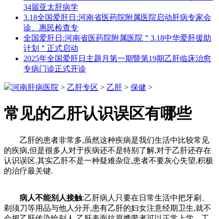
34届亚太肝病学
3.18全国爱肝日:河南省医药院附属医院启动肝病专家会
诊、惠民检查专
全国爱肝日:河南省医药院附属医院＂3.18中华爱肝援助
计划＂正式启动
2025年全国爱肝日主题月第一期暨第19期乙肝临床治愈
专病门诊正式开诊
河南肝病医院
>
乙肝专区
>
乙肝
>
保健
>
常见的乙肝认识误区有哪些
乙肝的患者非常多,虽然这种疾病是我们生活中比较常见
的疾病,但是很多人对于疾病还不是特别了解,对于乙肝还存在
认识误区.其实乙肝不是一种疑难杂症,患者不要灰心失望,积极
的治疗最关键.
病人不能别人接触
:乙肝病人只要在日常生活中把牙刷、
剃须刀等用品与他人分开,患有乙肝的妇女注意经期卫生,就不
会把乙肝传染给别人.乙肝表面抗原携带者可以正常上学、工