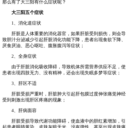
那么有了大三阳有什么症状呢？
大三阳五个症状
1、消化道症状
肝脏是人体重要的消化器官，如果肝脏受到损伤，则会导
致胆汁分泌减少引起肝脏消化功能下降，患者出现食欲下降、
厌食厌油、恶心呕吐、腹胀腹泻等症状；
2、全身症状
由于肝脏消化吸收障碍，导致机体所需营养供应不足，使
患者出现四肢无力、没有精神，还会出现失眠多梦等症状；
3、肝区不适
肝脏受损严重时，肝脏肿大引起肝包膜过度伸张痛觉神经
受到刺激出现肝区疼痛的现象；
4、肝病面容
肝脏受损导致代谢功能障碍，使血液中的胆红素增加，引
起患者眼睛黄染、皮肤灰暗无光、没有弹性，甚至出现皮肤瘙