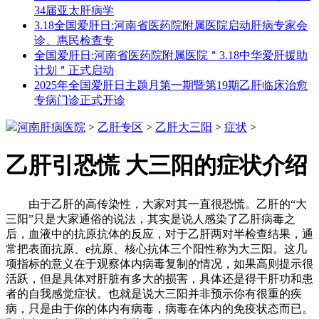
34届亚太肝病学
3.18全国爱肝日:河南省医药院附属医院启动肝病专家会
诊、惠民检查专
全国爱肝日:河南省医药院附属医院＂3.18中华爱肝援助
计划＂正式启动
2025年全国爱肝日主题月第一期暨第19期乙肝临床治愈
专病门诊正式开诊
河南肝病医院
>
乙肝专区
>
乙肝大三阳
>
症状
>
乙肝引恐慌 大三阳的症状介绍
由于乙肝的高传染性，大家对其一直很恐慌。乙肝的“大
三阳”只是大家通俗的说法，其实是说人感染了乙肝病毒之
后，血液中的抗原抗体的反应，对于乙肝两对半检查结果，通
常把表面抗原、e抗原、核心抗体三个阳性称为大三阳。这几
项指标的意义在于观察体内病毒复制的情况，如果高则提示很
活跃，但是具体对肝脏有多大的损害，具体还是得干肝功和患
者的自我感觉症状。也就是说大三阳并非预示你有很重的疾
病，只是由于你的体内有病毒，病毒在体内的免疫状态而已。