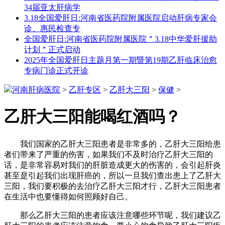
34届亚太肝病学
3.18全国爱肝日:河南省医药院附属医院启动肝病专家会
诊、惠民检查专
全国爱肝日:河南省医药院附属医院＂3.18中华爱肝援助
计划＂正式启动
2025年全国爱肝日主题月第一期暨第19期乙肝临床治愈
专病门诊正式开诊
河南肝病医院
>
乙肝专区
>
乙肝大三阳
>
保健
>
乙肝大三阳能喝红酒吗？
我们国家的乙肝大三阳患者是非常多的，乙肝大三阳给患
者们带来了严重的伤害，如果我们不及时治疗乙肝大三阳的
话，是非常容易对我们的肝脏造成更大的伤害的，会引起肝炎
甚至是引起我们出现肝癌的，所以一旦我们查出患上了乙肝大
三阳，我们要积极的去治疗乙肝大三阳才行，乙肝大三阳患者
在生活中也要懂得如何照顾好自己。
那么乙肝大三阳的患者应该注意哪些环节呢，我们建议乙