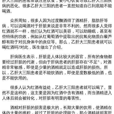
肝大三阳的患者应该注意饮食，要小心饮食导致乙肝大三阳疾
病的恶化。很多乙肝大三阳的患者一直想知道自己到底能不能
喝酒。
众所周知，很多人因为过度酗酒得了酒精肝、脂肪肝等
病，可以说喝酒对于肝脏来说是非常不利的。然而很多人觉得
红酒就不一样，他们认为红酒可以美容，可以助睡眠，甚至有
些特殊的功效，例如从红葡萄酒中提取出的抗氧化物质白藜芦
醇有助于对抗身体中的炎症等。那么，乙肝大三阳患者就可以
喝红酒吗?对此，医生做出了介绍。
肝病医生表示，肝脏是人体比较大的器官，所有的食物都
要经过肝脏的代谢，但由于肝病患者的肝脏存在“不足”，对酒
精非常敏感，即使是少量的酒精就足以造成肝脏的损伤。所
以，乙肝大三阳患者是不能饮酒的，即使是度数极低的酒，也
是不能饮用的。
很多人认为红酒有益处，乙肝大三阳患者就可以喝了。显
然不是这样的，这主要是因为红酒中含有酒精，而当酒精进入
人体后就会被转化，对肝脏有明显的毒害性。
酒精对肝脏的损害是极大的，长期大量的饮用，使酒精在
体内大量的堆积，超过了肝脏的处理能力，那么酒精就损害肝