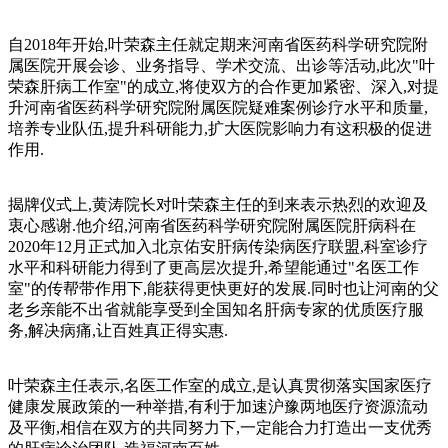
自2018年开始,叶荣森主任就定期来河南省医药科学研究院附
属医院开展会诊、业务指导、学术交流、出诊等活动,此次"叶
荣森肝病工作室"的成立,将使双方的合作更加紧密、深入,对提
升河南省医药科学研究院附属医院疑难案例诊疗水平和质量,
培养专业队伍,提升科研能力,扩大医院影响力有这积极的促进
作用.
揭牌仪式上,黄涛院长对叶荣森主任的到来表示热烈的欢迎及
衷心感谢.他介绍,河南省医药科学研究院附属医院肝病科在
2020年12月正式加入北京佑安肝病传染病医疗联盟,科室诊疗
水平和科研能力得到了更高层次提升,希望能通过"名医工作
室"的传帮带作用下,能获得更快更好的发展.同时也让河南的父
老乡亲能不出省就能享受到全国知名肝病专家的优质医疗服
务,解决病痛,让百姓真正得实惠.
叶荣森主任表示,名医工作室的成立,是认真贯彻落实国家医疗
健康发展政策的一种举措,有利于加速沪豫两地医疗资源流动
及平衡,相信在双方的共同努力下,一定能合力打造出一支优秀