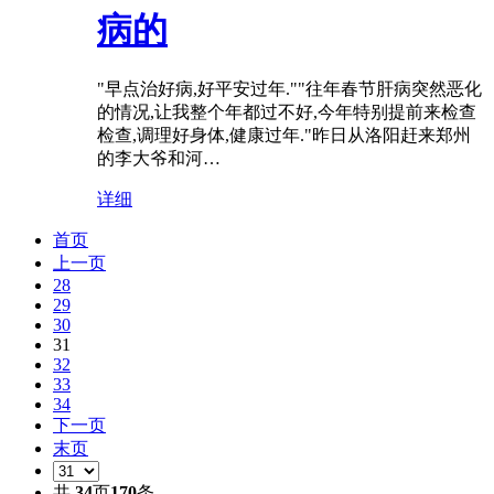
病的
"早点治好病,好平安过年.""往年春节肝病突然恶化
的情况,让我整个年都过不好,今年特别提前来检查
检查,调理好身体,健康过年."昨日从洛阳赶来郑州
的李大爷和河…
详细
首页
上一页
28
29
30
31
32
33
34
下一页
末页
共
34
页
170
条