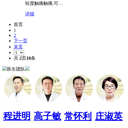
轻度触痛触痛,可…
详细
首页
1
2
下一页
末页
共
2
页
10
条
医生团队
程进明
高子敏
常怀利
庄淑英