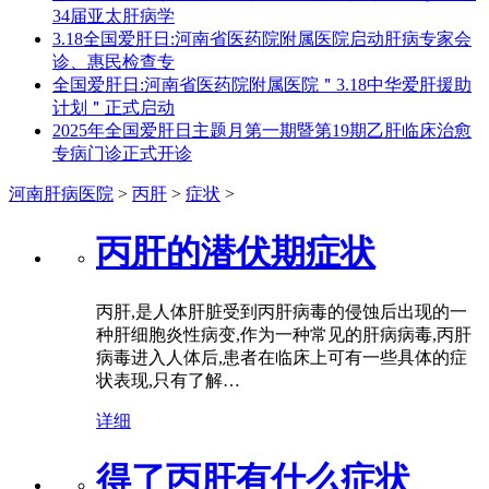
34届亚太肝病学
3.18全国爱肝日:河南省医药院附属医院启动肝病专家会
诊、惠民检查专
全国爱肝日:河南省医药院附属医院＂3.18中华爱肝援助
计划＂正式启动
2025年全国爱肝日主题月第一期暨第19期乙肝临床治愈
专病门诊正式开诊
河南肝病医院
>
丙肝
>
症状
>
丙肝的潜伏期症状
丙肝,是人体肝脏受到丙肝病毒的侵蚀后出现的一
种肝细胞炎性病变,作为一种常见的肝病病毒,丙肝
病毒进入人体后,患者在临床上可有一些具体的症
状表现,只有了解…
详细
得了丙肝有什么症状