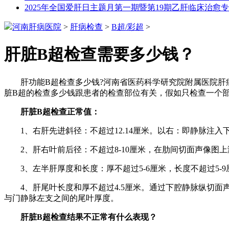
2025年全国爱肝日主题月第一期暨第19期乙肝临床治愈
河南肝病医院
>
肝病检查
>
B超/彩超
>
肝脏B超检查需要多少钱？
肝功能B超检查多少钱?河南省医药科学研究院附属医院肝病
脏B超的检查多少钱跟患者的检查部位有关，假如只检查一个
肝脏B超检查正常值：
1、右肝先进斜径：不超过12.14厘米。以右：即静脉注入
2、肝右叶前后径：不超过8-10厘米，在肋间切面声像图
3、左半肝厚度和长度：厚不超过5-6厘米，长度不超过5-9
4、肝尾叶长度和厚不超过4.5厘米。通过下腔静脉纵切面声像
与门静脉左支之间的尾叶厚度。
肝脏B超检查结果不正常有什么表现？