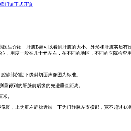
专病门诊正式开诊
医生介绍，肝脏B超可以看到肝脏的大小、外形和肝脏实质有
部位，用度一般在几十元左右，在不同的地区，不同的医院检查
下腔静脉的肋下缘斜切面声像图为标准。
上测量得到的肝脏前后缘的先进垂直距离。
厘米。
图，上为肝左静脉近端，下为门静脉左支横部，宽不超过4.0厘