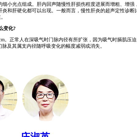
细小光点组成。肝内回声随慢性肝损伤程度进展而增粗、增强，
肝炎和肝硬化都可以出现。一般而言，慢性肝炎的超声定性诊断比
值。
么变化?
1.5cm。正常人在深吸气时门脉内径有所扩张，因为吸气时膈肌
压时门脉及其属支内径随呼吸变化的幅度减弱或消失。