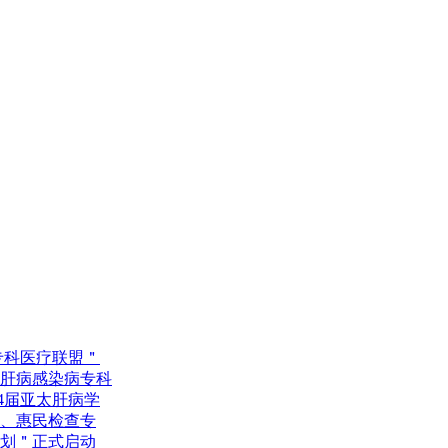
专科医疗联盟＂
肝病感染病专科
4届亚太肝病学
诊、惠民检查专
计划＂正式启动